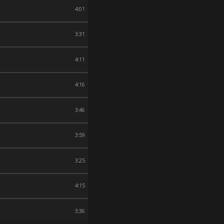
4:01
3:31
4:11
4:16
3:46
3:59
3:25
4:15
3:36