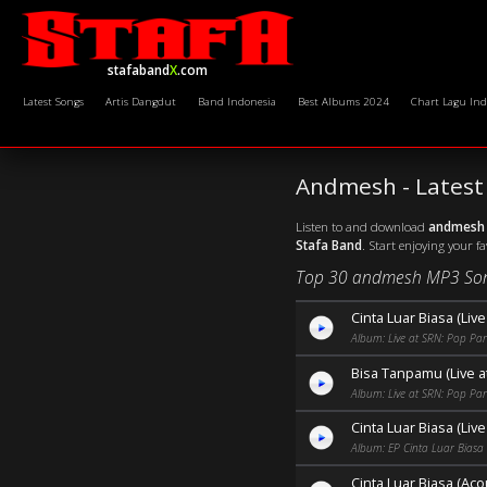
stafaband
X
.com
Latest Songs
Artis Dangdut
Band Indonesia
Best Albums 2024
Chart Lagu Ind
Andmesh - Lates
Listen to and download
andmesh
Stafa Band
. Start enjoying your f
Top 30 andmesh MP3 Son
Cinta Luar Biasa (Liv
Album: Live at SRN: Pop Par
Bisa Tanpamu (Live a
Album: Live at SRN: Pop Par
Cinta Luar Biasa (Liv
Album: EP Cinta Luar Biasa
Cinta Luar Biasa (Aco