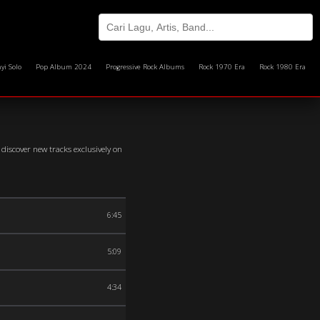
yi Solo
Pop Album 2024
Progressive Rock Albums
Rock 1970 Era
Rock 1980 Era
discover new tracks exclusively on
6:45
5:09
4:34