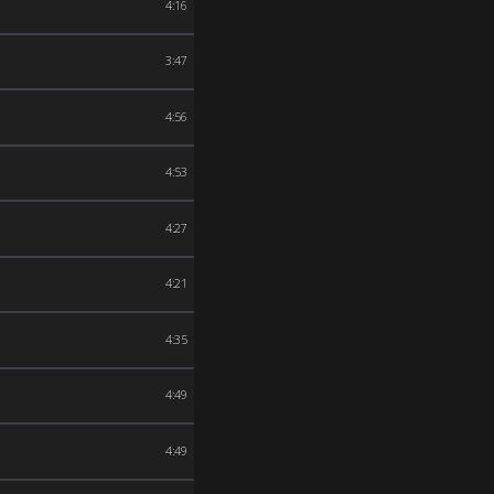
4:16
3:47
4:56
4:53
4:27
4:21
4:35
4:49
4:49