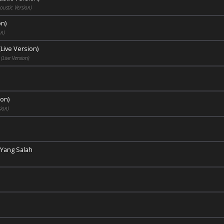
oustic Version)
on)
on)
Live Version)
Live Version)
ion)
sion)
 Yang Salah