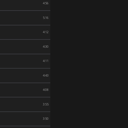
4:56
5:16
4:12
4:30
4:11
4:43
4:08
3:55
3:50