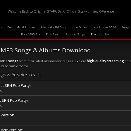
Welcome Back to Original STAFA Band Official Site with New X-Perience!
o
Death Metal Albums
Hits Indo 1990-an
Indo Oldies
Jazz Album 2024
Penyan
Rock 1990 Era
Rock Band
Random Songs
Chatbox
New!
t MP3 Songs & Albums Download
 MP3 songs
from their latest albums and singles. Explore
high-quality streaming
and 
avorite music today!
gs & Popular Tracks
e at SRN Pop Party)
ty
t SRN Pop Party)
ty
e Version)
ustic Version)