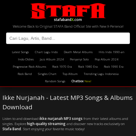
stafaband
X
.com
Welcome Back to Original STAFA Band Official Site with New X-Perience!
Latest Songs
Chart Lagu Indo
Death Metal Albums
Hits Indo 1990-an
Indo Oldies
Jazz Album 2024
Penyanyi Solo
Pop Album 2024
Progressive Rock Albums
Rock 1970 Era
Rock 1980 Era
Rock 1990 Era
Rock Band
Singles Chart
Top Album
Trending Lagu Indonesia
Random Songs
Chatbox
New!
Ikke Nurjanah - Latest MP3 Songs & Albums
Download
Listen to and download
ikke nurjanah MP3 songs
from their latest albums and
singles. Explore
high-quality streaming
and discover new tracks exclusively on
Stafa Band
. Start enjoying your favorite music today!