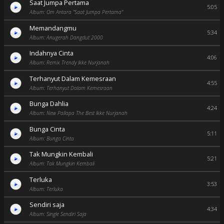
Saat Jumpa Pertama
5:05
Album: Om Antara "Saat Jumpa Pertama"
Memandangmu
5:34
Album: Anugerah Dangdut 2000
Indahnya Cinta
4:06
Album: Remix Trendy Ikke Nurjanah
Terhanyut Dalam Kemesraan
4:55
Album: Terhanyut Dalam Kemesraan
Bunga Dahlia
4:24
Album: New Pallapa The Best Ikke Nurjanah
Bunga Cinta
5:11
Album: Bunga Cinta
Tak Mungkin Kembali
5:21
Album: Tak Mungkin Kembali
Terluka
3:53
Album: Terluka
Sendiri saja
4:34
Album: Single Sendiri Saja