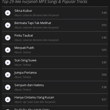
Top 29 ikke nurjanah MP3 Songs & Popular Tracks
Siksa Kubur
3:44
Album: Lebaran Bersama Ikke Nurjanah
Bermata Tapi Tak Melihat
3:03
Album: Lebaran Bersama Ikke Nurjanah
Pintu Taubat
3:40
Album: Lebaran Bersama Ikke Nurjanah
Merpati Putih
5:09
Album: Terlena
Sun Sing Suwe
5:30
Album: Terlena
Jumpa Pertama
5:08
Album: Terlena
Senyum dan Hatimu
3:58
Album: Terlena
Hanya Cintamu Yang Kucari
4:21
Album: Ojo Suwe Suwe Ikke Nurjanah
Da Di Du Aku Jatuh Cinta