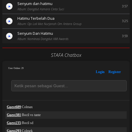
Senyum dan hatimu
3:57
Album: Dangdut Asmara Cinta Suci
Hatimu Terbelah Dua
3:25
Album: Ojo Lali Ikke Nurjanah Om Antara Group
Senyum Dan Hatimu
3:59
Album: Nominasi Dangdut AMI Awards
STAFA Chatbox