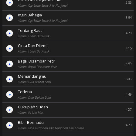
3:56
Album: Ojo Suwe Suwe Ikke Nurjanah
Ingin Bahagia
3:54
Album: Ojo Suwe Suwe Ikke Nurjanah
Tentang Rasa
4:20
Album: I Love DutKustik
Cinta Dan Dilema
4:15
Album: I Love DutKustik
Bagai Disambar Petir
4:59
Album: Bagai Disambar Petir
Memandangmu
5:06
Album: Dua Dalam Satu
Terlena
4:49
Album: Dua Dalam Satu
Cukuplah Sudah
4:27
Album: Iki Lho Mas
Bibir Bermadu
4:29
Album: Bibir Bermadu Ikke Nurjanah Om Antara