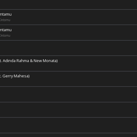
intamu
Cintamu
intamu
Cintamu
t. Adinda Rahma & New Monata)
at. Gerry Mahesa)