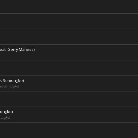
eat. Gerry Mahesa)
Sis Semongko)
 Sis Semongko)
mongko)
mongko)