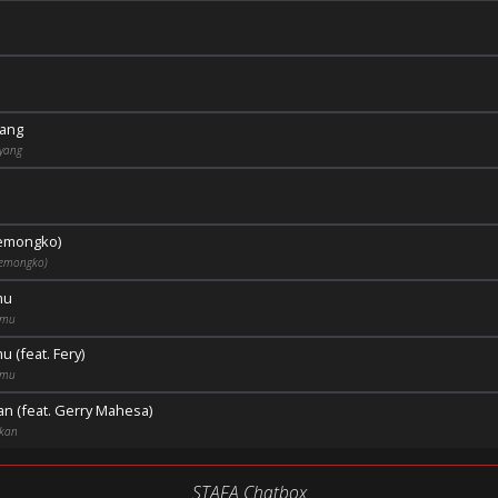
yang
yang
Semongko)
 Semongko)
mu
amu
 (feat. Fery)
amu
n (feat. Gerry Mahesa)
tkan
STAFA Chatbox