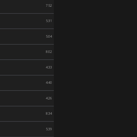
7:52
5:31
5:04
8:02
4:33
4:40
4:26
8:34
5:39