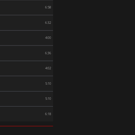
6:58
6:32
4:00
6:36
4:02
5:10
5:10
6:18