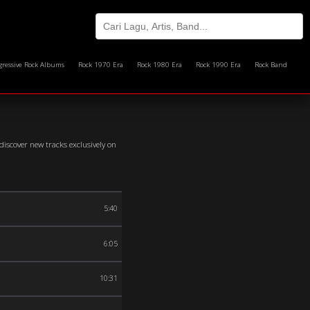
gressive Rock Albums
Rock 1970 Era
Rock 1980 Era
Rock 1990 Era
Rock Band
iscover new tracks exclusively on
5:40
6:05
10:31