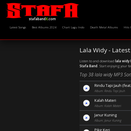
stafaband
X
.com
Latest Songs
Best Albums 2024
Chart Lagu Indo
Death Metal Albums
Hits 
Lala Widy - Late
Listen to and download
lala widy
Stafa Band
. Start enjoying your f
Top 38 lala widy MP3 Son
Rindu Tapi Jauh (feat.
Album: Rindu Tapi Jauh
Kalah Materi
Album: Kalah Materi
Janur Kuning
Album: Janur Kuning
Pikir Keri