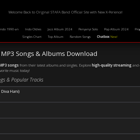
Welcome Back to Original STAFA Band Official Site with New X-Perience!
Indo 1990-an
Indo Oldies
Jazz Album 2024
Penyanyi Solo
Pop Album 2024
Pro
Singles Chart
Top Album
Random Songs
Chatbox
New!
st MP3 Songs & Albums Download
 MP3 songs
from their latest albums and singles. Explore
high-quality streaming
and d
avorite music today!
gs & Popular Tracks
 Diva Hani)