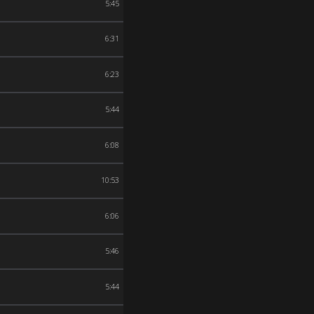
5:45
6:31
6:23
5:44
6:08
10:53
6:06
5:46
5:44