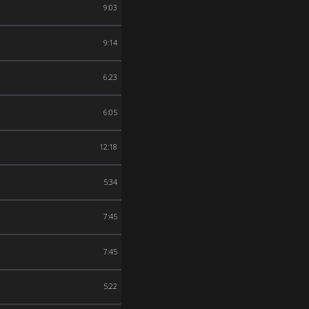
9:03
9:14
6:23
6:05
12:18
5:34
7:45
7:45
5:22