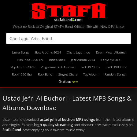
stafaband
X
.com
Welcome Back to Original STAFA Band Official Site with New X-Perience!
Latest Songs
Best Albums 2024
Chart Lagu Indo
Death Metal Albums
Hits Indo 1990-an
Indo Oldies
Jazz Album 2024
Penyanyi Solo
Pop Album 2024
Progressive Rock Albums
Rock 1970 Era
Rock 1980 Era
Rock 1990 Era
Rock Band
Singles Chart
Top Album
Random Songs
Chatbox
New!
Ustad Jefri Al Buchori - Latest MP3 Songs &
Albums Download
Listen to and download
ustad jefri al buchori MP3 songs
from their latest albums
and singles. Explore
high-quality streaming
and discover new tracks exclusively on
Stafa Band
. Start enjoying your favorite music today!