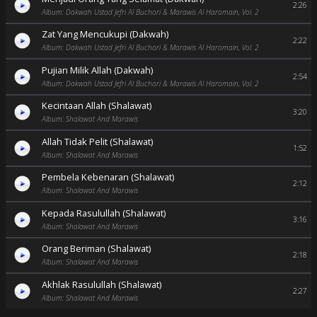
2:26
Album: Dakwah Ustad Jefri Al Buchori & Marawis Al Haromain, Vol. 2
Zat Yang Mencukupi (Dakwah)
2:22
Album: Dakwah Ustad Jefri Al Buchori & Marawis Al Haromain, Vol. 2
Pujian Milik Allah (Dakwah)
2:54
Album: Dakwah Ustad Jefri Al Buchori & Marawis Al Haromain, Vol. 2
Kecintaan Allah (Shalawat)
3:20
Album: Shalawat And Marawis
Allah Tidak Pelit (Shalawat)
1:52
Album: Shalawat And Marawis
Pembela Kebenaran (Shalawat)
2:12
Album: Shalawat And Marawis
Kepada Rasulullah (Shalawat)
3:16
Album: Shalawat And Marawis
Orang Beriman (Shalawat)
2:18
Album: Shalawat And Marawis
Akhlak Rasulullah (Shalawat)
2:27
Album: Shalawat And Marawis