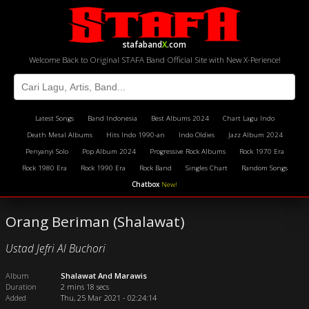
stafaband
X
.com
Welcome Back to Original STAFA Band Official Site with New X-Perience!
Latest Songs
Band Indonesia
Best Albums 2024
Chart Lagu Indo
Death Metal Albums
Hits Indo 1990-an
Indo Oldies
Jazz Album 2024
Penyanyi Solo
Pop Album 2024
Progressive Rock Albums
Rock 1970 Era
Rock 1980 Era
Rock 1990 Era
Rock Band
Singles Chart
Random Songs
Chatbox
New!
Orang Beriman (Shalawat)
Ustad Jefri Al Buchori
Album
Shalawat And Marawis
Duration
2 mins 18 secs
Added
Thu, 25 Mar 2021 - 02:24:14