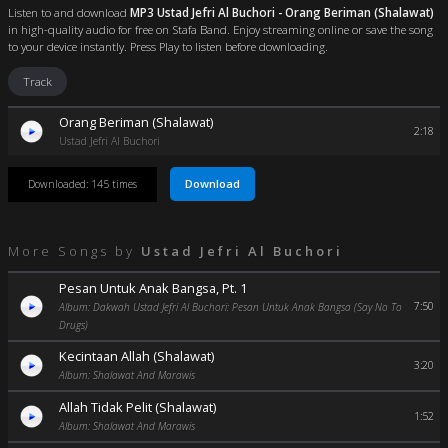
Listen to and download
MP3 Ustad Jefri Al Buchori - Orang Beriman (Shalawat)
in high-quality audio for free on Stafa Band. Enjoy streaming online or save the song
to your device instantly. Press Play to listen before downloading.
Track
Orang Beriman (Shalawat)
2:18
Ustad Jefri Al Buchori
Download
Downloaded: 145 times
More Songs by
Ustad Jefri Al Buchori
Pesan Untuk Anak Bangsa, Pt. 1
7:50
Album: Dakwah Ustad Jefri Al Buchori: Pesan Untuk Anak Bangsa (Say No To
Drugs)
Kecintaan Allah (Shalawat)
3:20
Album: Shalawat And Marawis
Allah Tidak Pelit (Shalawat)
1:52
Album: Shalawat And Marawis