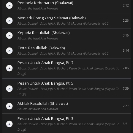
Pembela Kebenaran (Shalawat)
2:12
Album: Shalawat And Marawis
Menjadi Orang Yang Selamat (Dakwah)
2:26
Album: Dakwah Ustad Jefri Al Buchori & Marawis Al Haromain, Vol. 2
Kepada Rasulullah (Shalawat)
3:16
Album: Shalawat And Marawis
Cintai Rasullullah (Dakwah)
3:14
Album: Dakwah Ustad Jefri Al Buchori & Marawis Al Haromain, Vol. 2
Pesan Untuk Anak Bangsa, Pt. 7
7:06
Album: Dakwah Ustad Jefri Al Buchori: Pesan Untuk Anak Bangsa (Say No To
Drugs)
Pesan Untuk Anak Bangsa, Pt. 5
7:39
Album: Dakwah Ustad Jefri Al Buchori: Pesan Untuk Anak Bangsa (Say No To
Drugs)
Akhlak Rasulullah (Shalawat)
2:27
Album: Shalawat And Marawis
Pesan Untuk Anak Bangsa, Pt. 3
6:51
Album: Dakwah Ustad Jefri Al Buchori: Pesan Untuk Anak Bangsa (Say No To
Drugs)