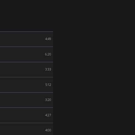
4:49
6:20
3:33
5:12
3:20
4:27
4:00