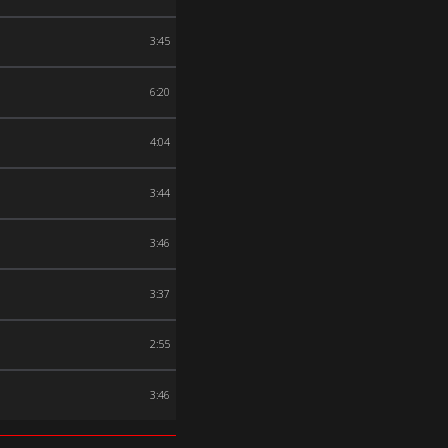
3:45
6:20
4:04
3:44
3:46
3:37
2:55
3:46