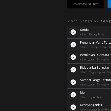
Downloaded: 186 times
More Songs by
Kang
Dinda
Album: Bintang 14 Hari
Penantian Yang Tert
Album: Tentang Aku,Kau da
Pertikaian Di Antara K
Album: Jangan Bertengkar
Bidadariku Surgaku
Album: Yang Sempurna (Re
Sampai Langit Tertut
Album: Jangan Bertengkar
Mei
Album: Pujaan Hati
Kesayanganku
Album: Kangen Band GP M