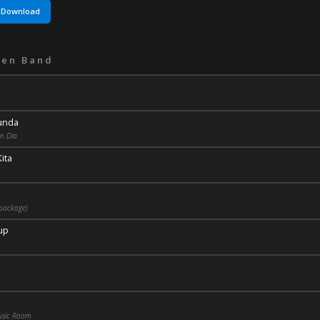
Download
en Band
unda
n Dia
ita
package)
up
usic Room