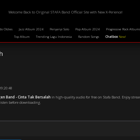
Welcome Back to Original STAFA Band Official Site with New X-Perience!
do Oldies
Jazz Album 2024
Penyanyi Solo
Pop Album 2024
Progressive Rock Album
Top Album
Trending Lagu Indonesia
Random Songs
Chatbox
New!
h
09:20:48
n Band - Cinta Tak Bersalah
in high-quality audio for free on Stafa Band. Enjoy strea
 listen before downloading.