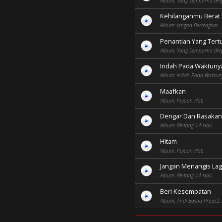
Album: Yang Sempurna (Re
Kehilanganmu Berat 
Album: Jangan Bertengkar
Penantian Yang Tert
Album: Yang Sempurna (Re
Indah Pada Waktuny
Album: Indah Pada Waktun
Maafkan
Album: Pujaan Hati
Dengar Dan Rasakan
Album: Bintang 14 Hari
Hitam
Album: Pujaan Hati
Jangan Menangis Lag
Album: Bintang 14 Hari
Beri Kesempatan
Album: Andi Bayou Project: 