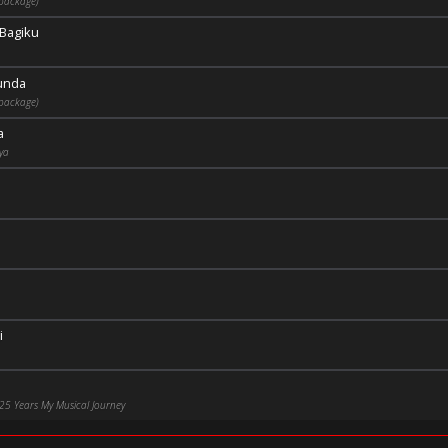
package)
Bagiku
unda
package)
a
ya
i
25 Years My Musical Journey