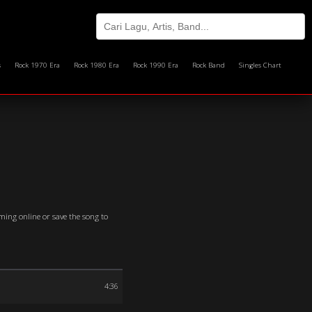
s
Rock 1970 Era
Rock 1980 Era
Rock 1990 Era
Rock Band
Singles Chart
ming online or save the song to
4:36