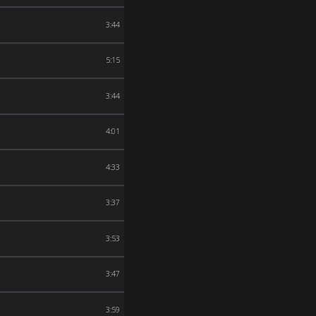
3:44
5:15
3:44
4:01
4:33
3:37
3:53
3:47
3:59