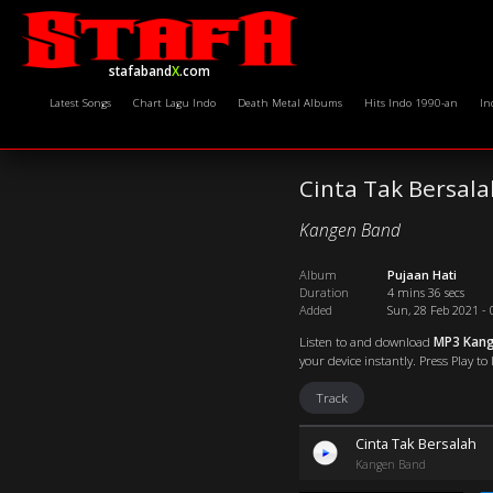
stafaband
X
.com
Latest Songs
Chart Lagu Indo
Death Metal Albums
Hits Indo 1990-an
In
Cinta Tak Bersala
Kangen Band
Album
Pujaan Hati
Duration
4 mins 36 secs
Added
Sun, 28 Feb 2021 - 
Listen to and download
MP3 Kange
your device instantly. Press Play to
Track
Cinta Tak Bersalah
Kangen Band