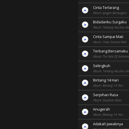
Cinta Terlarang
Album: Jangan Bertengkar
Bidadariku Surgaku
Album: Tentang Aku,Kau da
Cinta Sampai Mati
Album: Cinta Sampai Mati
Terbang Bersamaku
Album: The Best Of (Indones
Selingkuh
Album: Tentang Aku,Kau da
Bintang 14 Hari
Album: Bintang 14 Hari
Serpihan Rasa
Album: Serpihan Rasa
Anugerah
Album: Bintang 14 Hari
Adakah Jawabnya