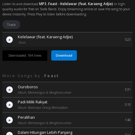
Listen to and download
MP3 .Feast - Kelelawar (feat. Karaeng Adjie)
in high-
quality audio for free on Stafa Band. Enjoy streaming online or save the song to your
device instantly. Press Play to listen before downloading.
Track
Kelelawar (feat. Karaeng Adjie)
5:23
.Feast
Download
Downloaded: 184 times
More Songs by
.Feast
Ouroboros
3:31
Album: Membangun & Menghancurkan
Padi Milik Rakyat
3:10
Album: Beberapa Orang Memaafkan
Peralihan
1:40
Album: Membangun & Menghancurkan
Dalam Hitungan Lebih Panjang