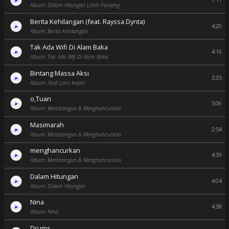
7:11
Album: Dalam Hitungan Lebih Panjang
Berita Kehilangan (feat. Rayssa Dynta)
4:20
Album: Berita Kehilangan
Tak Ada Wifi Di Alam Baka
4:16
Album: Tak Ada Wifi Di Alam Baka
Bintang Massa Aksi
3:35
Album: Abdi Lara Insani
o,Tuan
5:06
Album: Membangun & Menghancurkan
Masimarah
2:54
Album: Membangun & Menghancurkan
menghancurkan
4:39
Album: Membangun & Menghancurkan
Dalam Hitungan
4:04
Album: Dalam Hitungan
Nina
4:38
Album: Nina
Drums