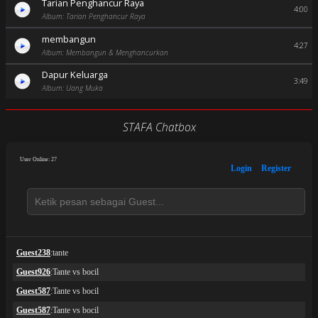
Tarian Penghancur Raya
4:00
Album: Tarian Penghancur Raya
membangun
4:27
Album: Membangun & Menghancurkan
Dapur Keluarga
3:49
Album: Uang Muka
STAFA Chatbox