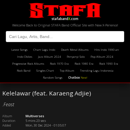
stafaband
X
.com
Welcome Back to Original STAFA Band Official Site with New X-Perience!
Latest Songs
Chart Lagu Indo
Death Metal Albums
Hits Indo 1990-an
Indo Oldies
Jazz Album 2024
Penyanyi Solo
Pop Album 2024
Progressive Rock Albums
Rock 1970 Era
Rock 1980 Era
Rock 1990 Era
Rock Band
Singles Chart
Top Album
Trending Lagu Indonesia
Random Songs
Chatbox
New!
Kelelawar (feat. Karaeng Adjie)
.Feast
Album
Multiverses
Duration
5 mins 23 secs
Added
Mon, 30 Dec 2024 - 01:05:07