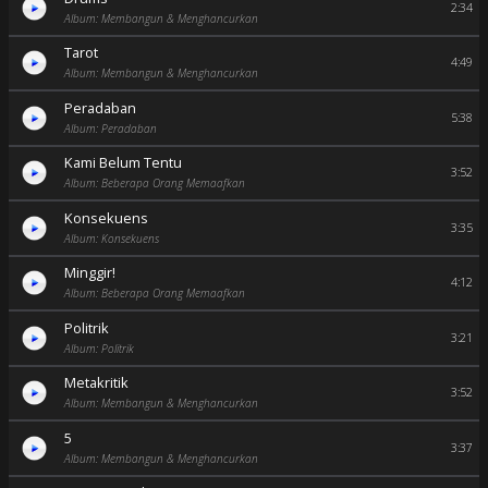
2:34
Album: Membangun & Menghancurkan
Tarot
4:49
Album: Membangun & Menghancurkan
Peradaban
5:38
Album: Peradaban
Kami Belum Tentu
3:52
Album: Beberapa Orang Memaafkan
Konsekuens
3:35
Album: Konsekuens
Minggir!
4:12
Album: Beberapa Orang Memaafkan
Politrik
3:21
Album: Politrik
Metakritik
3:52
Album: Membangun & Menghancurkan
5
3:37
Album: Membangun & Menghancurkan