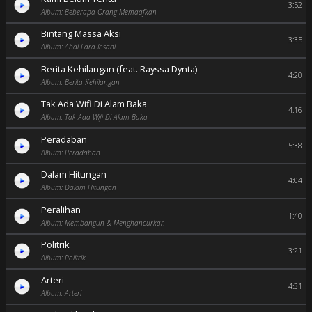
3:52
Album: Beberapa Orang Memaafkan
Bintang Massa Aksi
3:35
Album: Abdi Lara Insani
Berita Kehilangan (feat. Rayssa Dynta)
4:20
Album: Berita Kehilangan
Tak Ada Wifi Di Alam Baka
4:16
Album: Tak Ada Wifi Di Alam Baka
Peradaban
5:38
Album: Peradaban
Dalam Hitungan
4:04
Album: Dalam Hitungan
Peralihan
1:40
Album: Membangun & Menghancurkan
Politrik
3:21
Album: Politrik
Arteri
4:31
Album: Arteri