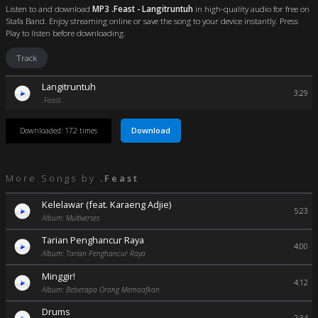
Listen to and download
MP3 .Feast - Langitruntuh
in high-quality audio for free on
Stafa Band. Enjoy streaming online or save the song to your device instantly. Press
Play to listen before downloading.
Track
Langitruntuh
3:29
.Feast
Download
Downloaded: 172 times
More Songs by
.Feast
Kelelawar (feat. Karaeng Adjie)
5:23
Album: Multiverses
Tarian Penghancur Raya
4:00
Album: Tarian Penghancur Raya
Minggir!
4:12
Album: Beberapa Orang Memaafkan
Drums