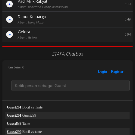
Padi Milik Rakyat
3:10
Album: Beberapa Orang Memaafkan
Dapur Keluarga
3:49
Album: Uang Muka
Gelora
3:04
Album: Gelora
STAFA Chatbox