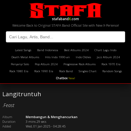
stafaband
X
.com
Welcome Back to Original STAFA Band Official Site with New X-Perience!
Latest Songs
Band Indonesia
Best Albums 2024
Chart Lagu Indo
Death Metal Albums
Hits Indo 1990-an
Indo Oldies
Jazz Album 2024
Penyanyi Solo
Pop Album 2024
Progressive Rock Albums
Rock 1970 Era
Rock 1980 Era
Rock 1990 Era
Rock Band
Singles Chart
Random Songs
Chatbox
New!
Langitruntuh
.Feast
Album
Membangun & Menghancurkan
Duration
3 mins 29 secs
Added
Wed, 01 Jan 2025 - 04:28:45