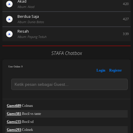
Akad
4:20
Album: Akad
Berdua Saja
4:27
Album: Dunia Batas
Resah
3:39
Album: Payung Teduh
STAFA Chatbox