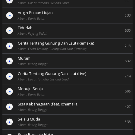
6:51
Album: Live at Yamaha Live and Loud
Angin Pujaan Hujan
3:33
Album: Dunia Batas
Tidurlah
5:30
Album: Payung Teduh
Cerita Tentang Gunung Dan Laut (Remake)
7:13
Album: Cerita Tentang Gunung Dan Laut (Remake)
Muram
5:32
Album: Ruang Tunggu
Cerita Tentang Gunung Dan Laut (Live)
7:14
Album: Live at Yamaha Live and Loud
Menuju Senja
5:06
Album: Dunia Batas
Sisa Kebahagiaan (feat. Ichamalia)
4:27
Album: Ruang Tunggu
Selalu Muda
3:38
Album: Ruang Tunggu
Puan Bermain Hujan