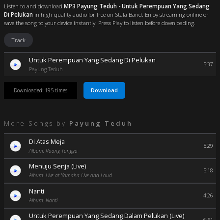
Listen to and download
MP3 Payung Teduh - Untuk Perempuan Yang Sedang
Di Pelukan
in high-quality audio for free on Stafa Band. Enjoy streaming online or
save the song to your device instantly. Press Play to listen before downloading.
Track
Untuk Perempuan Yang Sedang Di Pelukan
5:37
Payung Teduh
Download
Downloaded: 195 times
More Songs by
Payung Teduh
Di Atas Meja
5:29
Album: Ruang Tunggu
Menuju Senja (Live)
5:18
Album: Live at Yamaha Live and Loud
Nanti
4:26
Album: Nanti
Untuk Perempuan Yang Sedang Dalam Pelukan (Live)