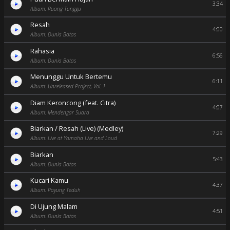
3:34
Album: Ruang Tunggu
Resah
4:00
Album: Dunia Batas
Rahasia
6:56
Album: Dunia Batas
Menunggu Untuk Bertemu
6:11
Album: Unreleased Project, Vol. 1
Diam Keroncong (feat. Citra)
4:07
Album: Mendengar Suara
Biarkan / Resah (Live) (Medley)
7:29
Album: Live at Yamaha Live and Loud
Biarkan
5:43
Album: Dunia Batas
Kucari Kamu
4:37
Album: Payung Teduh
Di Ujung Malam
4:51
Album: Dunia Batas