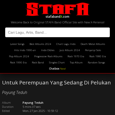
stafaband
X
.com
Welcome Back to Original STAFA Band Official Site with New X-Perience!
Latest Songs
Best Albums 2024
Chart Lagu Indo
Death Metal Albums
Hits Indo 1990-an
Indo Oldies
Jazz Album 2024
Penyanyi Solo
Pop Album 2024
Progressive Rock Albums
Rock 1970 Era
Rock 1980 Era
Rock 1990 Era
Rock Band
Singles Chart
Top Album
Random Songs
Chatbox
New!
Untuk Perempuan Yang Sedang Di Pelukan
Payung Teduh
Album
Payung Teduh
Duration
5 mins 37 secs
Edited
Mon, 27 Jan 2025 - 10:59:12