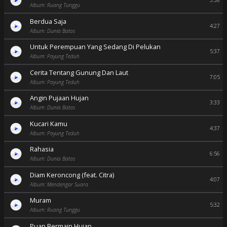
3:38
Album: Ruang Tunggu
Berdua Saja
4:27
Album: Dunia Batas
Untuk Perempuan Yang Sedang Di Pelukan
5:37
Album: Payung Teduh
Cerita Tentang Gunung Dan Laut
7:05
Album: Payung Teduh
Angin Pujaan Hujan
3:33
Album: Dunia Batas
Kucari Kamu
4:37
Album: Payung Teduh
Rahasia
6:56
Album: Dunia Batas
Diam Keroncong (feat. Citra)
4:07
Album: Mendengar Suara
Muram
5:32
Album: Ruang Tunggu
Puan Bermain Hujan