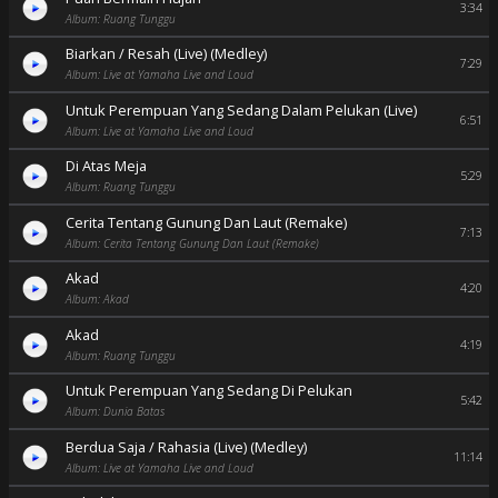
3:34
Album: Ruang Tunggu
Biarkan / Resah (Live) (Medley)
7:29
Album: Live at Yamaha Live and Loud
Untuk Perempuan Yang Sedang Dalam Pelukan (Live)
6:51
Album: Live at Yamaha Live and Loud
Di Atas Meja
5:29
Album: Ruang Tunggu
Cerita Tentang Gunung Dan Laut (Remake)
7:13
Album: Cerita Tentang Gunung Dan Laut (Remake)
Akad
4:20
Album: Akad
Akad
4:19
Album: Ruang Tunggu
Untuk Perempuan Yang Sedang Di Pelukan
5:42
Album: Dunia Batas
Berdua Saja / Rahasia (Live) (Medley)
11:14
Album: Live at Yamaha Live and Loud