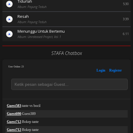
Tidurlah
5:30
Album: Payung Teduh
Resah
3:39
Album: Payung Teduh
Menunggu Untuk Bertemu
6:11
Album: Unreleased Project, Vol. 1
STAFA Chatbox