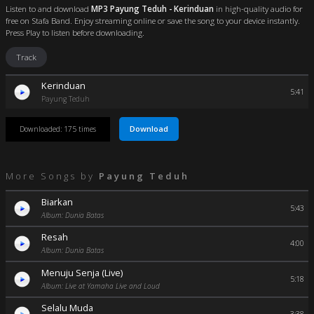
Listen to and download
MP3 Payung Teduh - Kerinduan
in high-quality audio for
free on Stafa Band. Enjoy streaming online or save the song to your device instantly.
Press Play to listen before downloading.
Track
Kerinduan
5:41
Payung Teduh
Download
Downloaded: 175 times
More Songs by
Payung Teduh
Biarkan
5:43
Album: Dunia Batas
Resah
4:00
Album: Dunia Batas
Menuju Senja (Live)
5:18
Album: Live at Yamaha Live and Loud
Selalu Muda