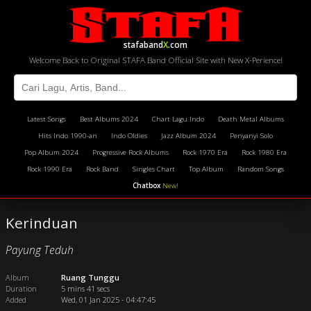
stafaband
X
.com
Welcome Back to Original STAFA Band Official Site with New X-Perience!
Latest Songs
Best Albums 2024
Chart Lagu Indo
Death Metal Albums
Hits Indo 1990-an
Indo Oldies
Jazz Album 2024
Penyanyi Solo
Pop Album 2024
Progressive Rock Albums
Rock 1970 Era
Rock 1980 Era
Rock 1990 Era
Rock Band
Singles Chart
Top Album
Random Songs
Chatbox
New!
Kerinduan
Payung Teduh
Album
Ruang Tunggu
Duration
5 mins 41 secs
Added
Wed, 01 Jan 2025 - 04:47:45