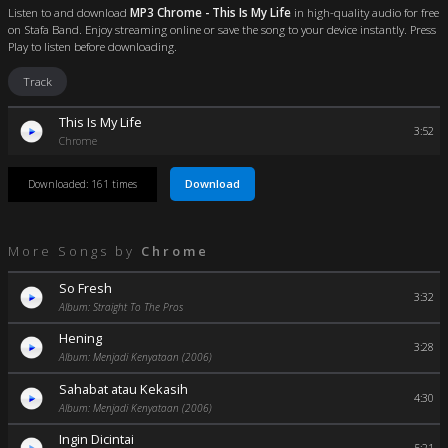
Listen to and download
MP3 Chrome - This Is My Life
in high-quality audio for free
on Stafa Band. Enjoy streaming online or save the song to your device instantly. Press
Play to listen before downloading.
Track
This Is My Life
3:52
Chrome
Download
Downloaded: 161 times
More Songs by
Chrome
So Fresh
3:32
Album: Straight To The Pros
Hening
3:28
Album: Menjadi Kenyataan (2006)
Sahabat atau Kekasih
4:30
Album: Menjadi Kenyataan (2006)
Ingin Dicintai