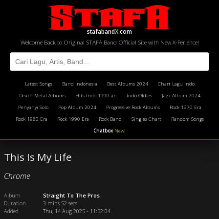
stafaband
X
.com
Welcome Back to Original STAFA Band Official Site with New X-Perience!
Latest Songs
Band Indonesia
Best Albums 2024
Chart Lagu Indo
Death Metal Albums
Hits Indo 1990-an
Indo Oldies
Jazz Album 2024
Penyanyi Solo
Pop Album 2024
Progressive Rock Albums
Rock 1970 Era
Rock 1980 Era
Rock 1990 Era
Rock Band
Singles Chart
Random Songs
Chatbox
New!
This Is My Life
Chrome
Album
Straight To The Pros
Duration
3 mins 52 secs
Added
Thu, 14 Aug 2025 - 11:52:04