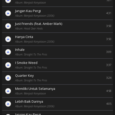
5:21
Album: Menjadi Kenyataan
Jangan Kau Pergi
4:31
Album: Menjadi Kenyataan (2006)
Just Friends (feat. Amber Mark)
3:50
Album: Head Over Heels
Hanya Cinta
3:50
Album: Menjadi Kenyataan (2006)
Inhale
3:09
Album: Straight To The Pros
I Smoke Weed
3:37
Album: Straight To The Pros
Quarter Key
3:24
Album: Straight To The Pros
Memiliki Untuk Selamanya
4:58
Album: Menjadi Kenyataan
Lebih Baik Darinya
4:05
Album: Menjadi Kenyataan (2006)
Jangan Kau Pergi